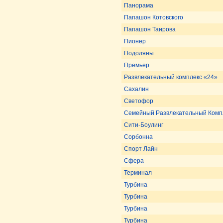
Панорама
Папашон Котовского
Папашон Таирова
Пионер
Подоляны
Премьер
Развлекательный комплекс «24»
Сахалин
Светофор
Семейный Развлекательный Компл
Сити-Боулинг
Сорбонна
Спорт Лайн
Сфера
Терминал
Турбина
Турбина
Турбина
Турбина