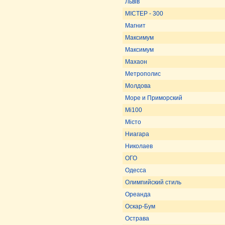
Львів
МІСТЕР - 300
Магнит
Максимум
Максимум
Махаон
Метрополис
Молдова
Море и Приморский
Мі100
Місто
Ниагара
Николаев
ОГО
Одесса
Олимпийский стиль
Ореанда
Оскар-Бум
Острава