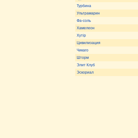
Турбина
Ультрамарин
Фа-соль
Хамелеон
Хутір
Цивилизация
Чикаго
Шторм
Элит Клуб
Эскориал