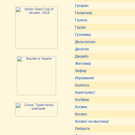
Гагарин
Галактика
Галеон
Гараж
Гулливер
Дельтаплан
Десятка
Джамбо
Житомир
Зефир
Игромания
Калипсо
Капиталист
КосМикс
Космик
Космос
Космос на мытнице
Либерти