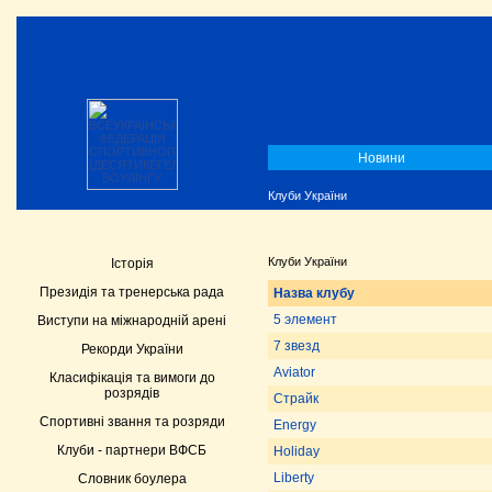
Новини
Клуби України
Клуби України
Історія
Президія та тренерська рада
Назва клубу
5 элемент
Виступи на міжнародній арені
7 звезд
Рекорди України
Aviator
Класифікація та вимоги до
розрядів
Cтрайк
Спортивні звання та розряди
Energy
Клуби - партнери ВФСБ
Holiday
Liberty
Словник боулера