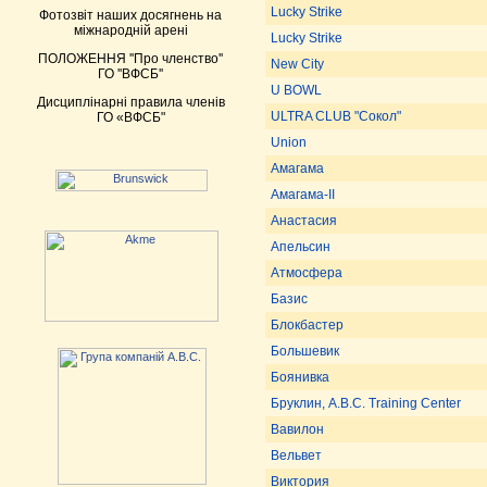
Lucky Strike
Фотозвіт наших досягнень на
міжнародній арені
Lucky Strike
ПОЛОЖЕННЯ ''Про членство''
New City
ГО ''ВФСБ''
U BOWL
Дисциплінарні правила членів
ULTRA CLUВ "Сокол"
ГО «ВФСБ"
Union
Амагама
Амагама-II
Анастасия
Апельсин
Атмосфера
Базис
Блокбастер
Большевик
Боянивка
Бруклин, A.B.C. Training Center
Вавилон
Вельвет
Виктория