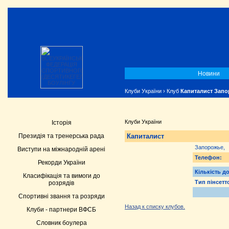
Новини
Клуби України
› Клуб
Капиталист Зап
Клуби України
Історія
Капиталист
Президія та тренерська рада
Запорожье,
Виступи на міжнародній арені
Телефон:
Рекорди України
Кількість д
Класифікація та вимоги до
Тип пінсетт
розрядів
Спортивні звання та розряди
Назад к списку клубов.
Клуби - партнери ВФСБ
Словник боулера