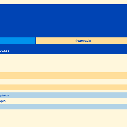
Федерація
орожье
оріжок
орів