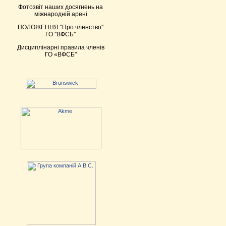
Фотозвіт наших досягнень на
міжнародній арені
ПОЛОЖЕННЯ ''Про членство''
ГО ''ВФСБ''
Дисциплінарні правила членів
ГО «ВФСБ"