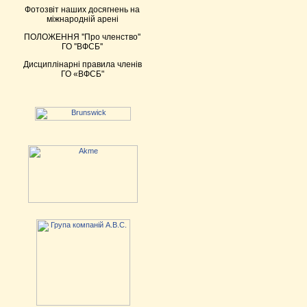
Фотозвіт наших досягнень на
міжнародній арені
ПОЛОЖЕННЯ ''Про членство''
ГО ''ВФСБ''
Дисциплінарні правила членів
ГО «ВФСБ"