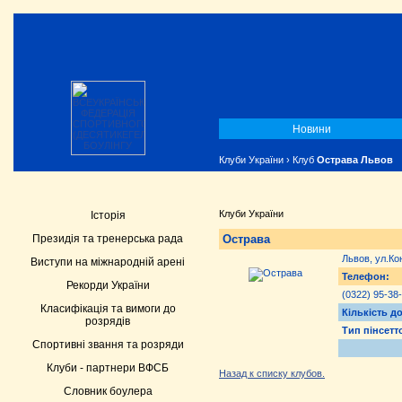
Новини
Клуби України
› Клуб
Острава Львов
Клуби України
Історія
Острава
Президія та тренерська рада
Львов, ул.Ко
Виступи на міжнародній арені
Телефон:
Рекорди України
(0322) 95-38
Класифікація та вимоги до
Кількість д
розрядів
Тип пінсетт
Спортивні звання та розряди
Клуби - партнери ВФСБ
Назад к списку клубов.
Словник боулера