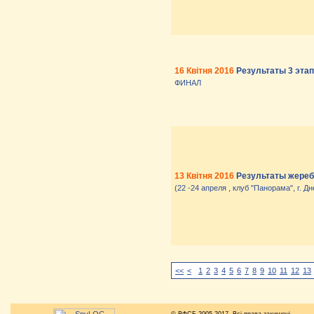
16 Квітня 2016
Результаты 3 эта
ФИНАЛ
13 Квітня 2016
Результаты жеребь
(22 -24 апреля , клуб "Панорама", г. Д
<<
<
1
2
3
4
5
6
7
8
9
10
11
12
13