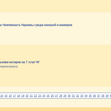
па Чемпионата Украины среди юношей и юниоров
евки натирок на 7 этап ЧУ
непропетровск)
14
15
16
17
18
19
20
21
22
23
24
25
26
27
28
29
30
31
32
33
34
35
36
37
38
39