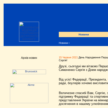
Новини
Новини
›
15 Червня 2021
День Народження Першо
Архів новин
Сергія!
Друзі, сьогодні ми вітаємо Першо
Симаченко Сергія з Днем народж
Від усієї Федерації, Президента, 
ради, боулерів хочемо висловити
Величезне спасибі Вам, Сергію, 
підтримку Федерації та спортивног
представлення України на міжнаро
досягнення в нашому улюбленому