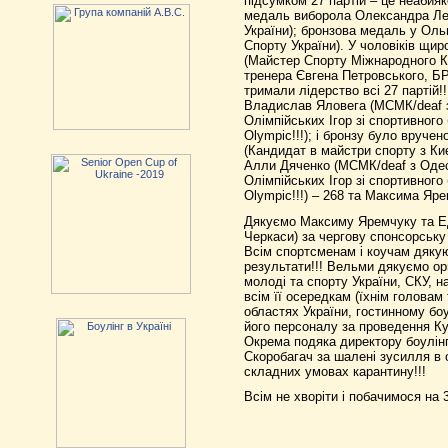
підсумком 27 партій – це неабияке
медаль виборола Олександра Лев
України); бронзова медаль у Оль
Спорту України). У чоловіків щи
(Майстер Спорту Міжнародного К
тренера Євгена Петровського, 
тримали лідерство всі 27 партій!
Владислав Яловега (МСМК/deaf з
Олімпійських Ігор зі спортивного
Olympic!!!); і бронзу було вруч
(Кандидат в майстри спорту з Киє
Алли Дяченко (МСМК/deaf з Одес
Олімпійських Ігор зі спортивного
Olympic!!!) – 268 та Максима Яре
Дякуємо Максиму Яремчуку та Е
Черкаси) за чергову спонсорську
Всім спортсменам і коучам дякую
результати!!! Вельми дякуємо ор
молоді та спорту України, СКУ, н
всім її осередкам (їхнім головам т
областях України, гостинному боу
його персоналу за проведення Куб
Окрема подяка директору боулінг
Скоробагач за шалені зусилля в о
складних умовах карантину!!!
Всім не хворіти і побачимося на 3