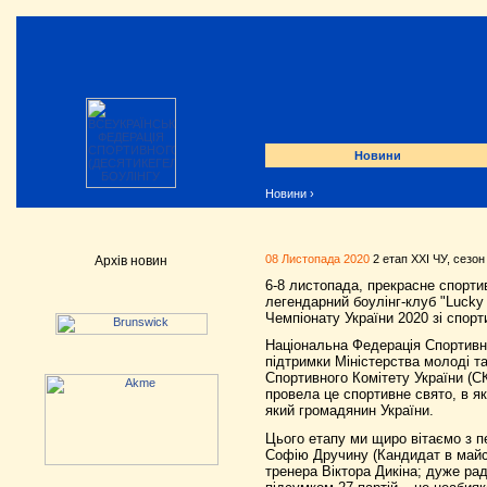
Новини
Новини
›
08 Листопада 2020
2 етап XXI ЧУ, сезон
Архів новин
6-8 листопада, прекрасне спорти
легендарний боулінг-клуб "Lucky
Чемпіонату України 2020 зі спорт
Національна Федерація Спортивно
підтримки Міністерства молоді т
Спортивного Комітету України (С
провела це спортивне свято, в я
який громадянин України.
Цього етапу ми щиро вітаємо з 
Софію Дручину (Кандидат в майст
тренера Віктора Дикіна; дуже рад