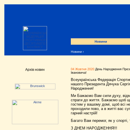
Новини
Новини
›
04 Жовтня 2020
День Народження Прези
Архів новин
Івановича!
Всеукраїнська Федерація Спорти
нашого Президента Дячука Сергі
Народження!
Ми Бажаємо Вам сили дух
у
, від
спраги
до
життя.
Бажаємо
щоб щ
гостем у вашому домі, щоб всі н
проходили повз, а в житті вас су
гарний настрій!
Багато Вам перемог, як у спорті, т
З ДНЕМ НАРОДЖЕННЯ!!!