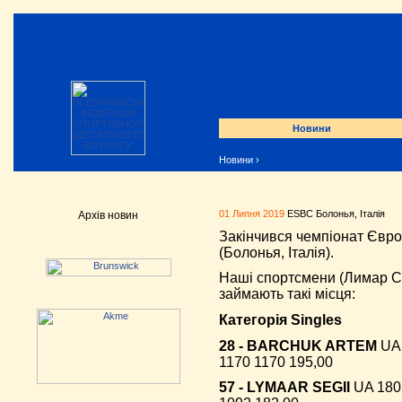
Новини
Новини
›
01 Липня 2019
ESBC Болонья, Італія
Архів новин
Закінчився чемпіонат Євро
(Болонья, Італія).
Наші спортсмени (Лимар Се
займають такі місця:
Категорія Singles
28 - BARCHUK ARTEM
UA 
1170 1170 195,00
57 - LYMAAR SEGII
UA 180