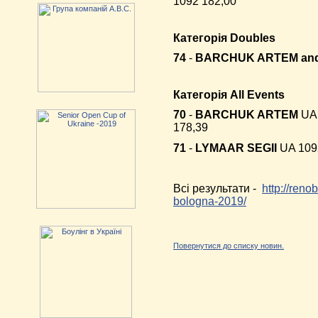
1092 182,00
Категорія Doubles
74
-
BARCHUK ARTEM an
Категорія All Events
70
-
BARCHUK ARTEM
UA
178,39
71
-
LYMAAR SEGII
UA 109
Всі результати -
http://ren
bologna-2019/
Повернутися до списку новин.