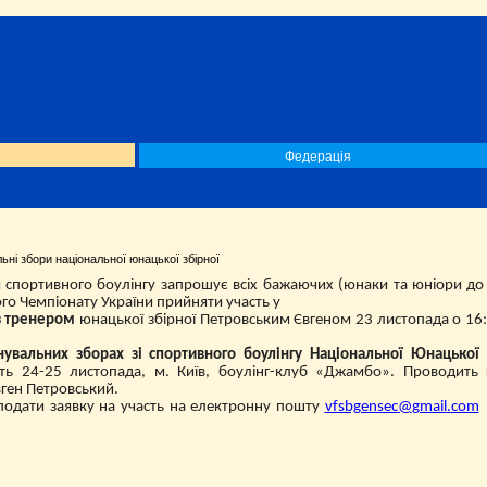
Федерація
ні збори національної юнацької збірної
я спортивного боулінгу запрошує всіх бажаючих (юнаки та юніори до 
го Чемпіонату України прийняти участь у
 з тренером
юнацької збірної Петровським Євгеном 23 листопада о 16:
нувальних зборах зі спортивного боулінгу Національної Юнацької
уть 24-25 листопада, м. Київ, боулінг-клуб «Джамбо». Проводить
вген Петровський.
подати заявку на участь на
еле
ктронну пошту
vfsbgensec
@
gmail
.
com