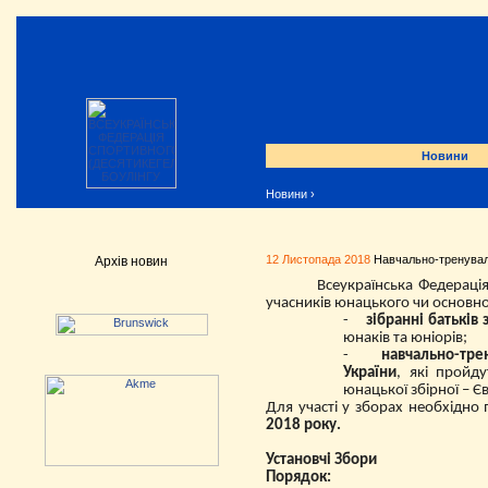
Новини
Новини
›
12 Листопада 2018
Навчально-тренуваль
Архів новин
Всеукраїнська Федераці
учасників юнацького чи основно
-
зібранні батьків
юнаків та юніорів;
-
навчально-тре
України
, які пройд
юнацької збірної – Є
Для участі у зборах необхідно 
2018 року.
Установчі Збори
Порядок: