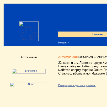
Новини
Новини
›
22 Жовтня 2018
EUROPEAN CHAMPIONS 
Архів новин
22 жовтня в м Ланген стартує Ку
Нашу країну на Кубку представл
майстер спорту України Ольга По
Стежимо, вболіваємо і бажаємо У
Повернутися до списку новин.