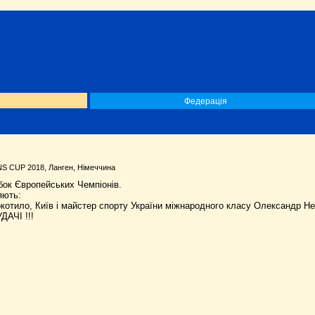
Федерація
CUP 2018, Ланген, Німеччина
бок Європейських Чемпіонів.
яють:
котило, Київ і майстер спорту України міжнародного класу Олександр Неч
ДАЧІ !!!