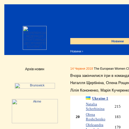
Новини
Новини
›
14 Червня 2018
The European Women Ch
Архів новин
Вчора закінчилися ігри в команда
Наталля Щербініна, Олена Рощен
Лілія Кононенко, Марія Кучеренк
Ukraine 1
Natalia
215
Scherbinina
Olena
20
183
Roshchenko
Oleksandra
179