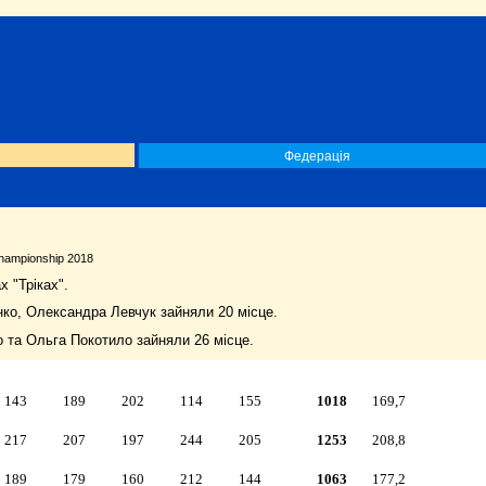
Федерація
ampionship 2018
х "Тріках".
ко, Олександра Левчук зайняли 20 місце.
о та Ольга Покотило зайняли 26 місце.
143
189
202
114
155
1018
169,7
217
207
197
244
205
1253
208,8
189
179
160
212
144
1063
177,2