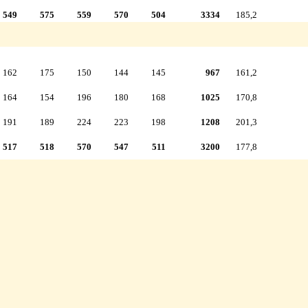
549
575
559
570
504
3334
185,2
162
175
150
144
145
967
161,2
164
154
196
180
168
1025
170,8
191
189
224
223
198
1208
201,3
517
518
570
547
511
3200
177,8