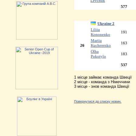
Levchuk
577
Ukraine 2
Liliia
191
Kononenko
Mariia
163
26
Kucherenko
Olha
183
Pokotylo
537
1 місце займає команда Швеції
2 місце - команда з Німеччини
3 місце - знов команда Швеції
Повернутися до списку новин.