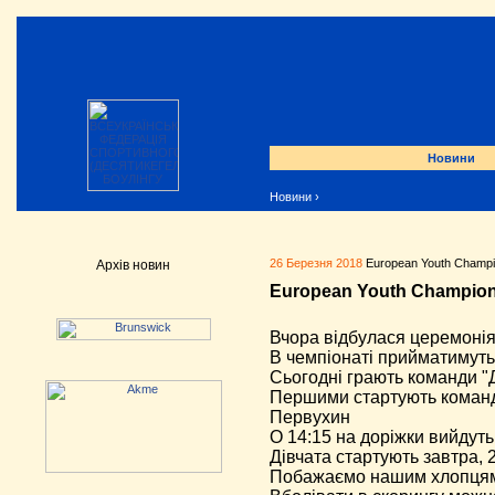
Новини
Новини
›
26 Березня 2018
European Youth Champio
Архів новин
European Youth Champions
Вчора відбулася церемонія 
В чемпіонаті прийматимуть
Сьогодні грають команди "Д
Першими стартують команди
Первухин
О 14:15 на доріжки вийдут
Дівчата стартують завтра, 
Побажаємо нашим хлопцям 