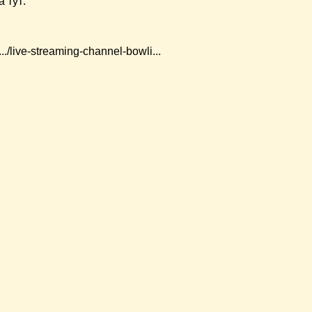
 тут:
../live-streaming-channel-bowli...