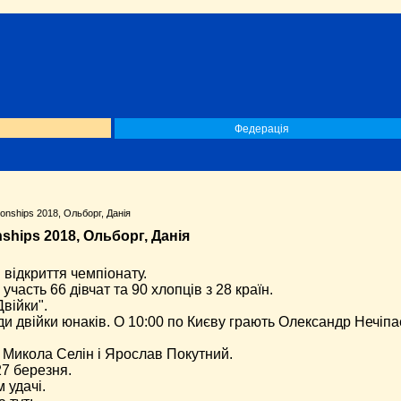
Федерація
nships 2018, Ольборг, Данія
hips 2018, Ольборг, Данія
відкриття чемпіонату.
 участь
66 дівчат та 90 хлопців з 28 країн.
війки".
 двійки юнаків. О 10:00 по Києву грають Олександр Нечіпа
ь Микола Селін і Ярослав Покутний.
27 березня.
удачі.