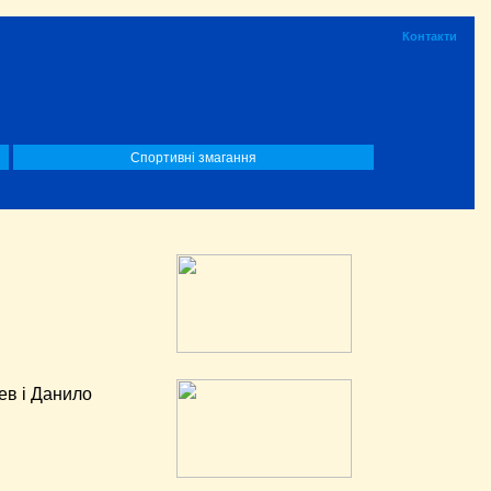
Контакти
Спортивні змагання
ев і Данило