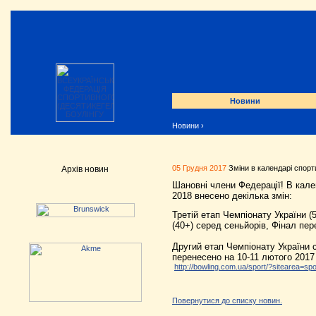
Новини
Новини
›
05 Грудня 2017
Зміни в календарі спорт
Архів новин
Шановні члени Федерації! В кале
2018 внесено декілька змін:
Третій етап Чемпіонату України (
(40+) серед сеньйорів, Фінал пер
Другий етап Чемпіонату України с
перенесено на 10-11 лютого 2017
http://bowling.com.ua/sport/?sitearea=sp
Повернутися до списку новин.