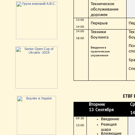
Техническое
обслуживание
дорожек
13:00
Перерыв
Пе
14:00
14:00
Техники
Те
боулинга
бо
18:00
Пс
Введение в
сп
практические
упражнения
Sp
Сп
ETBF BALL DR
Вторник
С
13
Сентября
1
09:30
Введение
Реакция
13:00
шара
Влияющие