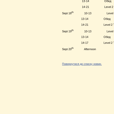
13-14 Обед
14-21
Level
2 
th
Sept
18
10-13
Level
13-14 Обед
14-21
Level
2 
th
Sept
19
10-13
Level
13-14 Обед
14-17
Level
2 
th
Sept 20
Afternoo
Повернутися до списку новин.