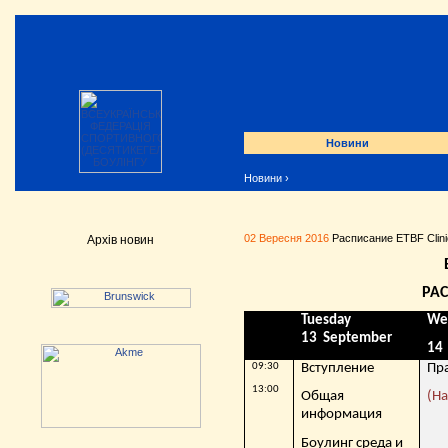
Новини
Новини
›
02 Вересня 2016
Расписание ETBF Clini
Архів новин
РА
Tuesday
We
13 September
14
09:30
Вступление
Пр
13:00
Общая
(
На
информация
Боулинг среда и