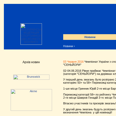
Новини
Новини
›
03 Червня 2016
Чемпіонат України з спо
Архів новин
''СЕНЬЙОРИ''
02-04.06.2016 Рівне приймає Чемпіонат 
(категорія "СЕНЬЙОРИ") на доріжках кл
У перший день змагань було розіграно 2
категоріях 50+ та 58+ Переможці категор
1-ше місце Гринник Юрій 2-ге місце Ба
Переможці категорії 58+ по рейтингу Че
2-ге місце Шавров Генадій 3-тє місце 
Вітаємо участників та призерів змагань!
У другий день змагань будуть розіграні 
визначення Чемпіона у цій номінації!