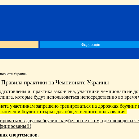
Федерація
мпионате Украины
Правила практики на Чемпионате Украины
подготовлены и
практика закончена, участники чемпионата не д
линга, которые будут использоваться непосредственно во врем
ата участникам запрещено тренироваться на дорожках боулинг 
 окончен и боулинг открыт для общественного пользования.
ироваться в другом боулинг клубе, но не в том, где проводиться 
ифицированы!!!
дних спортсменов.