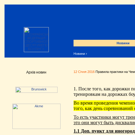
Новини
Новини
›
12 Січня 2016
Правила практики на Че
Архів новин
1. После того, как дорожки 
тренировкам на дорожках боу
Во время проведения чемпион
того, как день соревнований
То есть участники могут трен
это они могут быть дисквал
1.1 Доп. пункт для иногоро