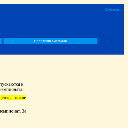
Контакти
Спортивні змагання
опускаются к
я чемпионата.
центра, после
чемпионат. За