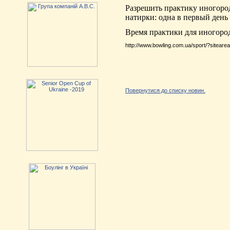
Разрешить практику иногород
натирки: одна в первый день
Время практики для иногород
http://www.bowling.com.ua/sport/?sitear
Повернутися до списку новин.