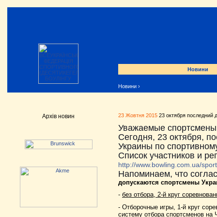
Новини
Новини
›
23 Жовтня 2015
23 октября последний д
Архів новин
Уважаемые спортсмены
Сегодня, 23 октября, п
Украины по спортивном
Список участников и ре
http://www.bowling.com.ua/spor
Напоминаем, что согл
допускаются спортсмены Укр
-
без отбора, 2-й круг соревнован
- Отборочные игры, 1-й круг со
систему отбора спортсменов на 