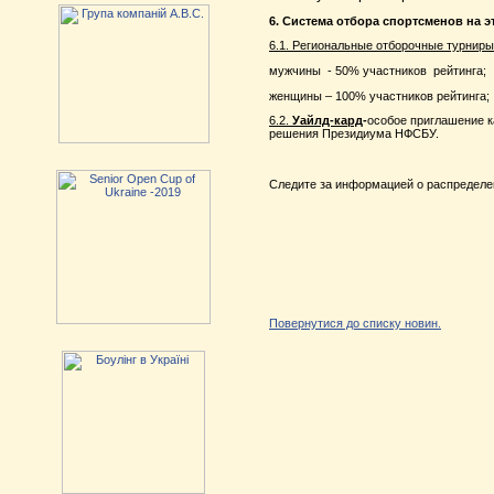
6. Система отбора спортсменов на э
6.1. Региональные отборочные турниры
мужчины - 50% участников рейтинга;
женщины – 100% участников рейтинга;
6.2.
Уайлд-кард
-
особое приглашение к
решения Президиума НФСБУ.
Следите за информацией о распределен
Повернутися до списку новин.