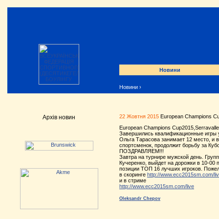
Новини
Новини
›
22 Жовтня 2015
European Champions Cup
Архів новин
European Champions Cup2015,Serravalle
Завершились квалификационные игры 
Ольга Тарасова занимает 12 место, и 
спортсменок, продолжит борьбу за Ку
ПОЗДРАВЛЯЕМ!!!
Завтра на турнире мужской день. Группа
Кучеренко, выйдет на дорожки в 10-00 
позиции ТОП 16 лучших игроков. Поже
в скоринге
http://www.ecc2015sm.com/liv
и в стриме
http://www.ecc2015sm.com/live
Oleksandr Chepov