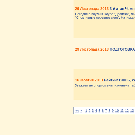
29 Листопада 2013
3-й этап Чемп
Сегодня в боулинг-клубе "Десятка", Л
"Спортивные соревнования". Натирка о
29 Листопада 2013
ПОДГОТОВКА
16 Жовтня 2013
Рейтинг ВФСБ, се
Уважаемые спортсмены, изменена табл
<<
<
1
2
3
4
5
6
7
8
9
10
11
12
13