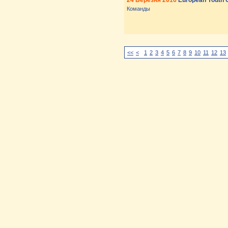
24 Березня 2016
European Youth 
Команды
<<
<
1
2
3
4
5
6
7
8
9
10
11
12
13