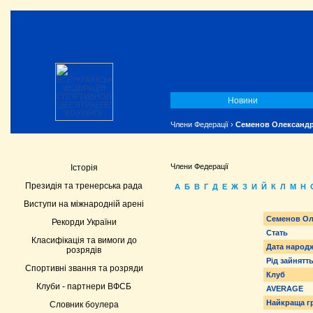
Новини
Члени Федерації
›
Семенов Олександр
Члени Федерації
Історія
Президія та тренерська рада
А
Б
В
Г
Д
Е
Ж
З
И
Й
К
Л
М
Н
Виступи на міжнародній арені
Семенов Ол
Рекорди України
Стать
Класифікація та вимоги до
Дата народ
розрядів
Рід зайнятт
Спортивні звання та розряди
Клуб
Клуби - партнери ВФСБ
AVERAGE
Найкраща г
Словник боулера