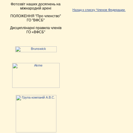
Фотозвіт наших досягнень на
міжнародній арені
Назад к списку Членов Федерации.
ПОЛОЖЕННЯ ''Про членство''
ГО ''ВФСБ''
Дисциплінарні правила членів
ГО «ВФСБ"