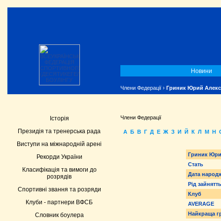
Новини
Члени Федерації
›
Гриник Юрий Алек
Члени Федерації
Історія
Президія та тренерська рада
А
Б
В
Г
Д
Е
Ж
З
И
Й
К
Л
М
Н
Виступи на міжнародній арені
Гриник Юри
Рекорди України
Стать
Класифікація та вимоги до
Дата народ
розрядів
Рід зайнятт
Спортивні звання та розряди
Клуб
Клуби - партнери ВФСБ
AVERAGE
Найкраща г
Словник боулера