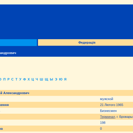
Федерація
сандрович
О
П
Р
С
Т
У
Ф
Х
Ц
Ч
Ш
Щ
Ы
Э
Ю
Я
й Александрович
мужской
ження
21 Лютого 1965
ь
Бизнесмен
Терминал
, г. Бровары
198
ра
0